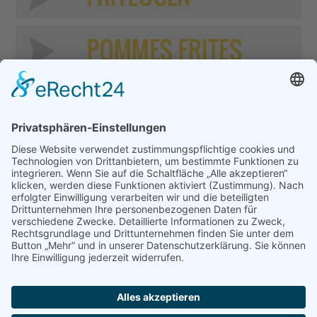
Inhaltsverzeichnis
Tala Pommesschneider
WAS Pommesschneider
Lacor Pommesschneider
Pommesschneider von Küchenprofi
Gefu Pommesschneider
Westmark Pommesschneider
Leifheit Pommesschneider
Andrew James Pommesschneider
Shef Pommesschneider
Zyliss Pommesschneider
Impressum
,
Datenschutz
& Copyright © 2011 - 2026 by
PommesSchneider.com