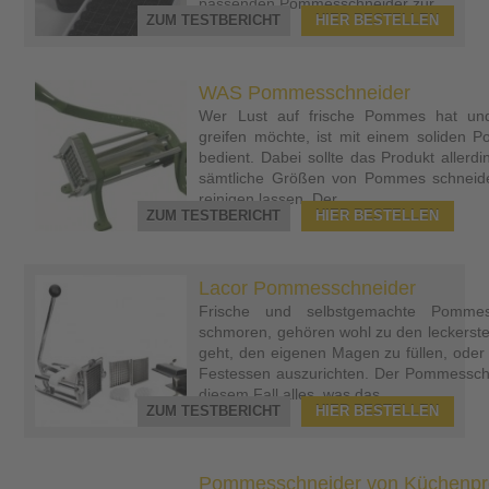
passenden Pommesschneider zur...
ZUM TESTBERICHT
HIER BESTELLEN
WAS Pommesschneider
Wer Lust auf frische Pommes hat und 
greifen möchte, ist mit einem soliden 
bedient. Dabei sollte das Produkt allerdi
sämtliche Größen von Pommes schneide
reinigen lassen. Der...
ZUM TESTBERICHT
HIER BESTELLEN
Lacor Pommesschneider
Frische und selbstgemachte Pomme
schmoren, gehören wohl zu den leckerst
geht, den eigenen Magen zu füllen, oder 
Festessen auszurichten. Der Pommesschn
diesem Fall alles, was das...
ZUM TESTBERICHT
HIER BESTELLEN
Pommesschneider von Küchenpr