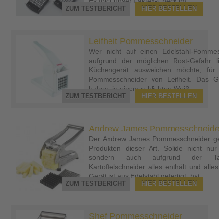
Es folgt unser Fakten-Check im...
ZUM TESTBERICHT
HIER BESTELLEN
Leifheit Pommesschneider
Wer nicht auf einen Edelstahl-Pommes
aufgrund der möglichen Rost-Gefahr li
Küchengerät ausweichen möchte, für 
Pommesschneider von Leifheit. Das Ge
haben, in einem schlichten Weiß...
ZUM TESTBERICHT
HIER BESTELLEN
Andrew James Pommesschneide
Der Andrew James Pommesschneider geh
Produkten dieser Art. Solide nicht nur
sondern auch aufgrund der Tat
Kartoffelschneider alles enthält und alle
Gerät ist aus Edelstahl gefertigt, hat...
ZUM TESTBERICHT
HIER BESTELLEN
Shef Pommesschneider